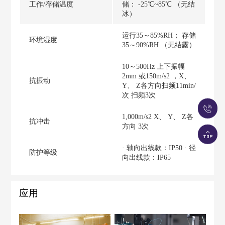
工作/存储温度
储： -25℃~85℃ （无结
冰）
运行35～85%RH； 存储
环境湿度
35～90%RH （无结露）
10～500Hz 上下振幅
2mm 或150m/s2 ，X、
抗振动
Y、 Z各方向扫频11min/
次 扫频3次
1,000m/s2 X、 Y、 Z各
抗冲击
方向 3次
· 轴向出线款：IP50 · 径
防护等级
向出线款：IP65
应用