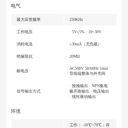
电气
最大应答频率
250KHz
工作电压
· 5V±5% · 10~30V
消耗电流
≤30mA（无负载）
绝缘阻抗
20MΩ
AC500V 50/60Hz 1min
耐电压
导线端整体与外壳间
· 推挽输出 · NPN集电
信号输出方式
极开路输出 · 电压输出
· 线性驱动输出
环境
工作： -10℃~70℃；存